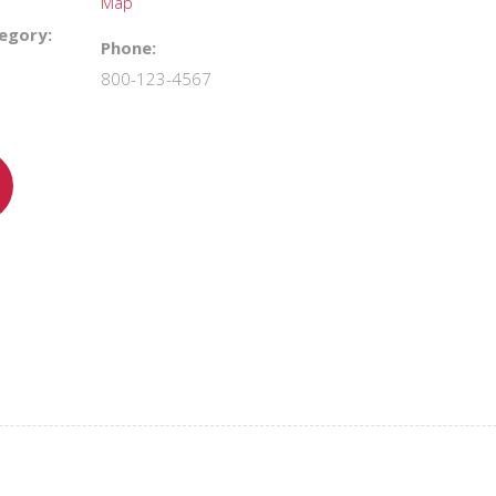
Map
egory:
Phone:
800-123-4567