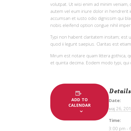
volutpat. Ut wisi enim ad minim veniam, 
autem vel eum iriure dolor in hendrerit in
accumsan et iusto odio dignissim qui blan
nobis eleifend option congue nihil impe
Typi non habent claritatem insitam; est u
quod ii legunt saepius. Claritas est e
Mirum est notare quam littera gothica,
et quinta decima. Eodem modo typi, qui n
Details
ADD TO
Date:
CALENDAR
мај 26, 20
Time:
3:00 pm - 