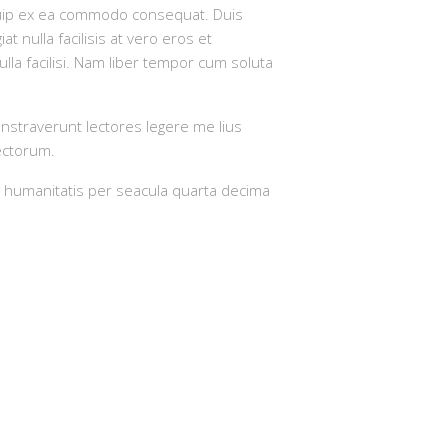
liquip ex ea commodo consequat. Duis
t nulla facilisis at vero eros et
lla facilisi. Nam liber tempor cum soluta
monstraverunt lectores legere me lius
ectorum.
 humanitatis per seacula quarta decima