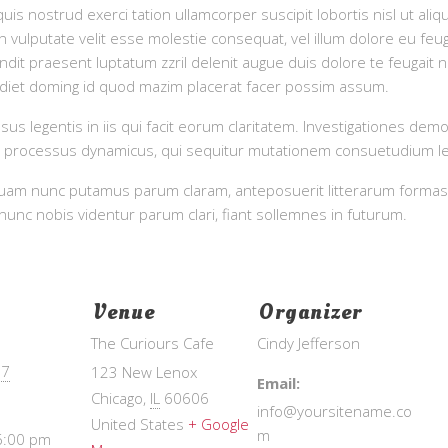
quis nostrud exerci tation ullamcorper suscipit lobortis nisl ut a
 vulputate velit esse molestie consequat, vel illum dolore eu feugia
dit praesent luptatum zzril delenit augue duis dolore te feugait nu
rdiet doming id quod mazim placerat facer possim assum.
sus legentis in iis qui facit eorum claritatem. Investigationes de
tiam processus dynamicus, qui sequitur mutationem consuetudium l
 quam nunc putamus parum claram, anteposuerit litterarum formas
unc nobis videntur parum clari, fiant sollemnes in futurum.
Venue
Organizer
The Curiours Cafe
Cindy Jefferson
17
123 New Lenox
Email:
Chicago
,
IL
60606
info@yoursitename.co
United States
+ Google
m
6:00 pm