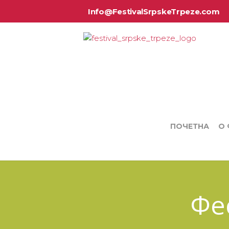
Info@FestivalSrpskeTrpeze.com
ПОЧЕТНА
О
Фе