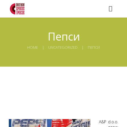
Пепси
HOME
UNCATEGORIZED
ПЕПСИ
A&P d.o.o.