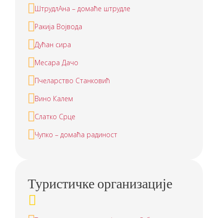
ШтрудлАна – домаће штрудле
Ракија Војвода
Дућан сира
Месара Дачо
Пчеларство Станковић
Вино Калем
Слатко Срце
Чупко – домаћа радиност
Туристичке организације