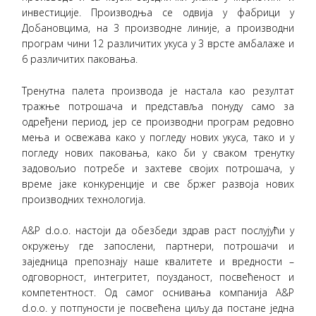
инвестиције. Производња се одвија у фабрици у
Добановцима, на 3 производне линије, а производни
програм чини 12 различитих укуса у 3 врсте амбалаже и
6 различитих паковања.
Тренутна палета производа је настала као резултат
тражње потрошача и представља понуду само за
одређени период, јер се производни програм редовно
мења и освежава како у погледу нових укуса, тако и у
погледу нових паковања, како би у сваком тренутку
задовољио потребе и захтеве својих потрошача, у
време јаке конкуренције и све бржег развоја нових
производних технологија.
A&P d.o.o. настоји да обезбеди здрав раст послујући у
окружењу где запослени, партнери, потрошачи и
заједница препознају наше квалитете и вредности –
одговорност, интегритет, поузданост, посвећеност и
компетентност. Од самог оснивања компанија A&P
d.o.o. у потпуности је посвећена циљу да постане једна