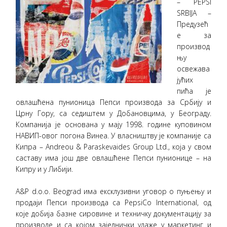
– PEPSI
SRBIJA –
Предузећ
е за
производ
њу
освежава
јућих
пића је
овлашћена пунионица Пепси производа за Србију и
Црну Гору, са седиштем у Добановцима, у Београду.
Компанија је основана у мају 1998. године куповином
НАВИП-овог погона Винеа. У власништву је компаније са
Кипра – Andreou & Paraskevaides Group Ltd., која у свом
саставу има још две овлашћене Пепси пунионице – на
Кипру и у Либији.
A&P d.o.o. Beograd има ексклузивни уговор о пуњењу и
продаји Пепси производа са PepsiCo International, од
које добија базне сировине и техничку документацију за
производе и са којом заједнички улаже у маркетинг и