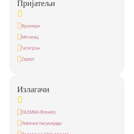
Пријатељи
Фронери
Металац
Гигатрон
Zepter
Излагачи
DILEMMA Brewery
Левачка пасуљијада