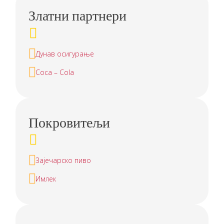
Златни партнери
Дунав осигурање
Coca – Cola
Покровитељи
Зајечарско пиво
Имлек