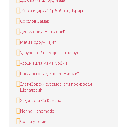
Доловачка Штрудлијада
„Кобасицијада“ Србобран, Турија
Соколов Замак
Дестилерија Ненадовић
Мали Подрум Гајић
Удружење Две моје златне руке
Асоцијација мама Србије
Пчеларско газдинство Николић
Златиборски сувомеснати производи
Шопаловић
Хедониста Са Камена
Nonna Handmade
Срећа у тегли