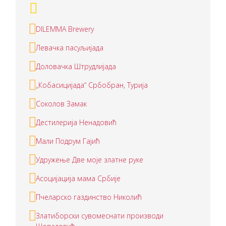
DILEMMA Brewery
Левачка пасуљијада
Доловачка Штрудлијада
„Кобасицијада“ Србобран, Турија
Соколов Замак
Дестилерија Ненадовић
Мали Подрум Гајић
Удружење Две моје златне руке
Асоцијација мама Србије
Пчеларско газдинство Николић
Златиборски сувомеснати производи