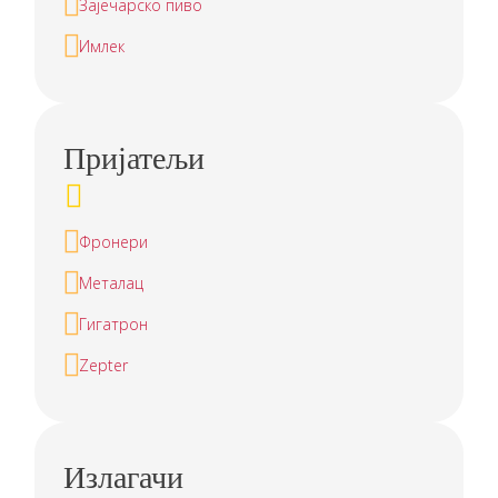
Зајечарско пиво
Имлек
Пријатељи
Фронери
Металац
Гигатрон
Zepter
Излагачи