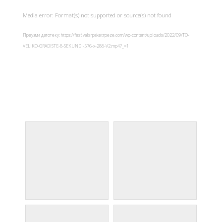
Media error: Format(s) not supported or source(s) not found
Преузми датотеку: https://festivalsrpsketrpeze.com/wp-content/uploads/2022/09/TO-
VELIKO-GRADISTE-8-SEKUNDI-576-x-288-V2.mp4?_=1