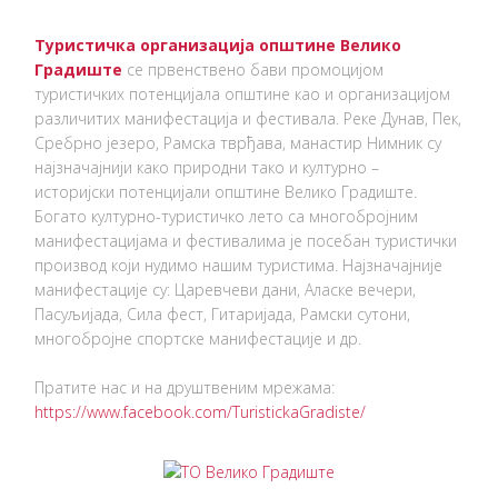
Туристичка организација општине Велико
Градиште
се првенствено бави промоцијом
туристичких потенцијала општине као и организацијом
различитих манифестација и фестивала. Реке Дунав, Пек,
Сребрно језеро, Рамска тврђава, манастир Нимник су
најзначајнији како природни тако и културно –
историјски потенцијали општине Велико Градиште.
Богато културно-туристичко лето са многобројним
манифестацијама и фестивалима је посебан туристички
производ који нудимо нашим туристима. Најзначајније
манифестације су: Царевчеви дани, Аласке вечери,
Пасуљијада, Сила фест, Гитаријада, Рамски сутони,
многобројне спортске манифестације и др.
Пратите нас и на друштвеним мрежама:
https://www.facebook.com/TuristickaGradiste/