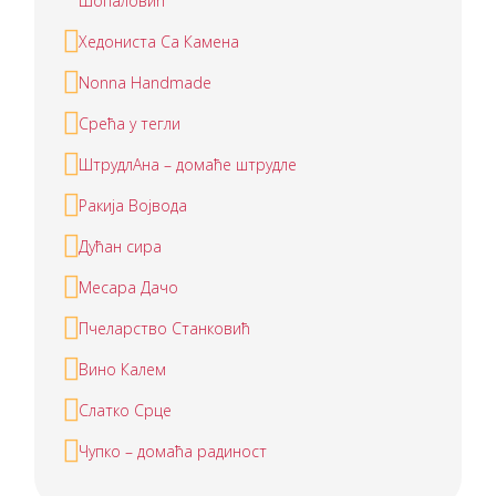
Шопаловић
Хедониста Са Камена
Nonna Handmade
Срећа у тегли
ШтрудлАна – домаће штрудле
Ракија Војвода
Дућан сира
Месара Дачо
Пчеларство Станковић
Вино Калем
Слатко Срце
Чупко – домаћа радиност