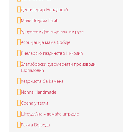
Дестилерија Ненадовић
Мали Подрум Гајић
Удружење Две моје златне руке
Асоцијација мама Србије
Пчеларско газдинство Николић
Златиборски сувомеснати производи
Шопаловић
Хедониста Са Камена
Nonna Handmade
Срећа у тегли
ШтрудлАна – домаће штрудле
Ракија Војвода