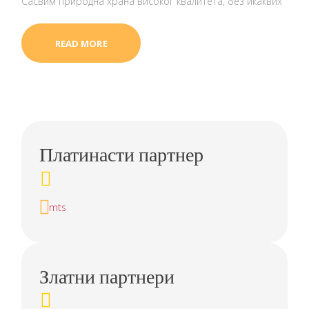
Сасвим природна храна високог квалитета, без икаквих
READ MORE
Платинасти партнер
mts
Златни партнери