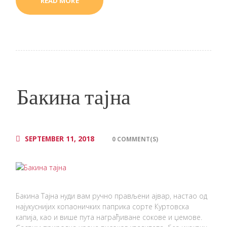
READ MORE
Бакина тајна
SEPTEMBER 11, 2018
0 COMMENT(S)
Бакина Тајна нуди вам ручно прављени ајвар, настао од
најукуснијих копаоничких паприка сорте Куртовска
капија, као и више пута награђиване сокове и џемове.