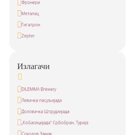
Фронери
Металац
Гигатрон
Zepter
Излагачи
DILEMMA Brewery
Левачка пасуљијада
Доловачка Штрудлијада
„Кобасицијада“ Србобран, Турија
Соколов Замак