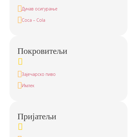
Дунав осигурање
Coca – Cola
Покровитељи
Зајечарско пиво
Имлек
Пријатељи