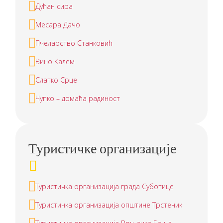
Дућан сира
Месара Дачо
Пчеларство Станковић
Вино Калем
Слатко Срце
Чупко – домаћа радиност
Туристичке организације
Туристичкa организацијa града Суботице
Туристичкa организацијa општине Трстеник